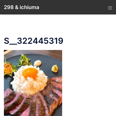
コ
298 & ichiuma
ン
テ
ン
ツ
へ
S__322445319
ス
キ
ッ
プ