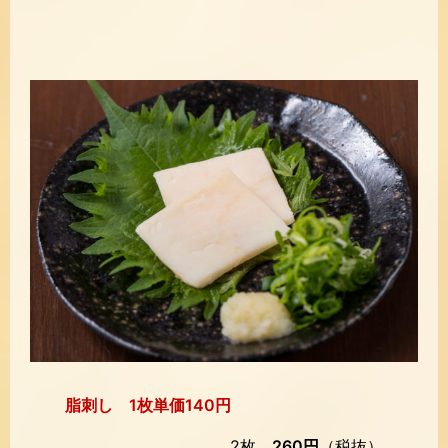
脂刺し 1枚単価140円
2枚
260円
（税抜）