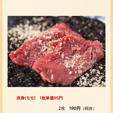
赤身(モモ) 1枚単価95円
2枚
190円
（税抜）