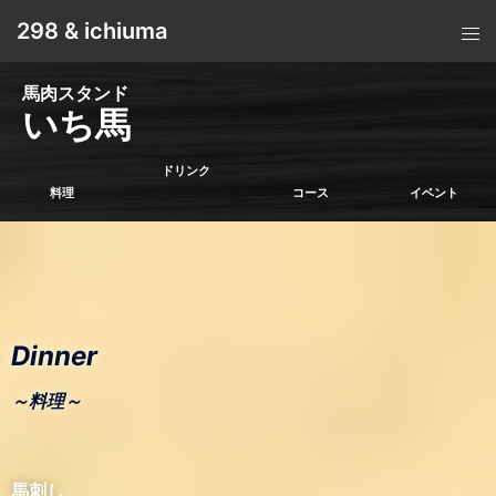
298 & ichiuma
馬肉スタンド
いち馬
ドリンク
料理
コース
イベント
Dinner
～料理～
馬刺し