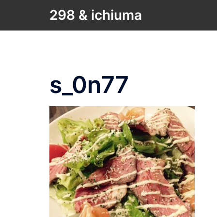
コ
298 & ichiuma
ン
テ
ン
ツ
へ
s_0n77
ス
キ
ッ
プ