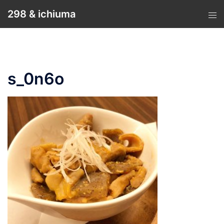
コ
298 & ichiuma
ン
テ
ン
ツ
へ
s_0n6o
ス
キ
ッ
プ