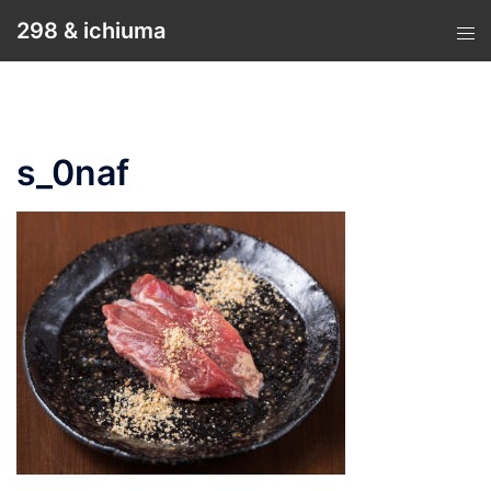
コ
298 & ichiuma
ン
テ
ン
ツ
へ
s_0naf
ス
キ
ッ
プ