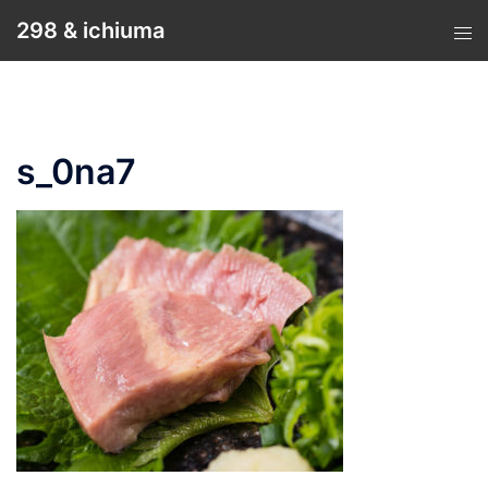
コ
298 & ichiuma
ン
テ
ン
ツ
へ
s_0na7
ス
キ
ッ
プ