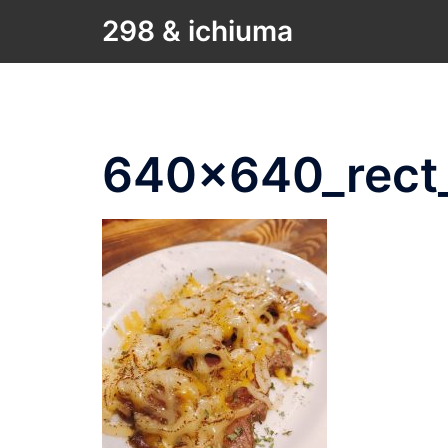
コ
298 & ichiuma
ン
テ
ン
ツ
へ
640x640_rect
ス
キ
ッ
プ