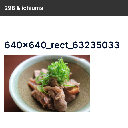
コ
298 & ichiuma
ン
テ
ン
ツ
へ
640x640_rect_63235033
ス
キ
ッ
プ